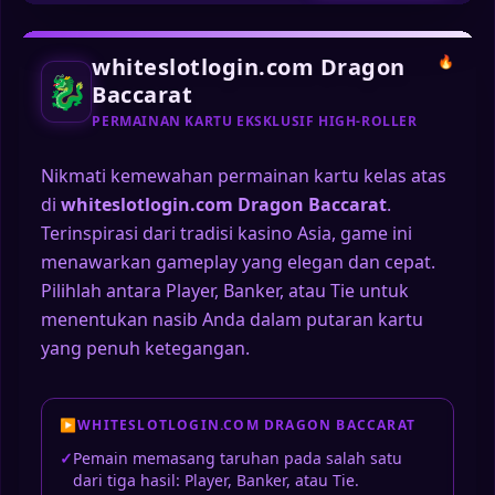
whiteslotlogin.com Dragon
🔥
🐉
Baccarat
PERMAINAN KARTU EKSKLUSIF HIGH-ROLLER
Nikmati kemewahan permainan kartu kelas atas
di
whiteslotlogin.com Dragon Baccarat
.
Terinspirasi dari tradisi kasino Asia, game ini
menawarkan gameplay yang elegan dan cepat.
Pilihlah antara Player, Banker, atau Tie untuk
menentukan nasib Anda dalam putaran kartu
yang penuh ketegangan.
▶
WHITESLOTLOGIN.COM DRAGON BACCARAT
Pemain memasang taruhan pada salah satu
dari tiga hasil: Player, Banker, atau Tie.