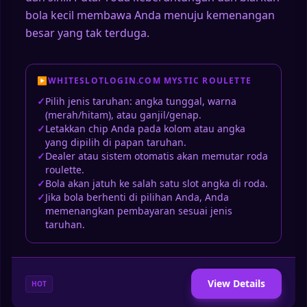
bola kecil membawa Anda menuju kemenangan
besar yang tak terduga.
▶
WHITESLOTLOGIN.COM MYSTIC ROULETTE
Pilih jenis taruhan: angka tunggal, warna
(merah/hitam), atau ganjil/genap.
Letakkan chip Anda pada kolom atau angka
yang dipilih di papan taruhan.
Dealer atau sistem otomatis akan memutar roda
roulette.
Bola akan jatuh ke salah satu slot angka di roda.
Jika bola berhenti di pilihan Anda, Anda
memenangkan pembayaran sesuai jenis
taruhan.
View Details
HOT