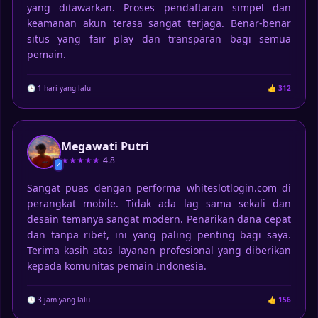
yang ditawarkan. Proses pendaftaran simpel dan
keamanan akun terasa sangat terjaga. Benar-benar
situs yang fair play dan transparan bagi semua
pemain.
🕒 1 hari yang lalu
👍 312
Megawati Putri
★★★★★
4.8
✓
Sangat puas dengan performa whiteslotlogin.com di
perangkat mobile. Tidak ada lag sama sekali dan
desain temanya sangat modern. Penarikan dana cepat
dan tanpa ribet, ini yang paling penting bagi saya.
Terima kasih atas layanan profesional yang diberikan
kepada komunitas pemain Indonesia.
🕒 3 jam yang lalu
👍 156