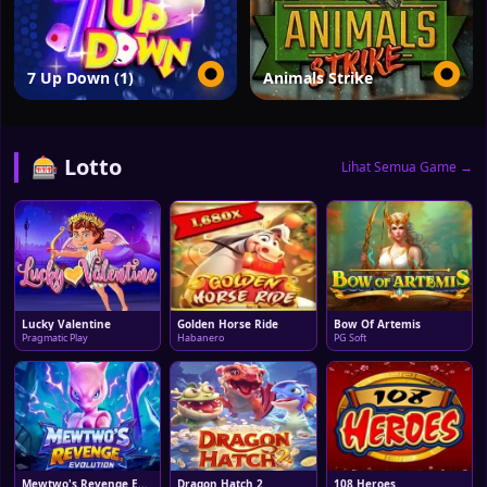
7 Up Down (1)
Animals Strike
🎰 Lotto
Lihat Semua Game →
Lucky Valentine
Golden Horse Ride
Bow Of Artemis
Pragmatic Play
Habanero
PG Soft
Mewtwo's Revenge Evolution
Dragon Hatch 2
108 Heroes