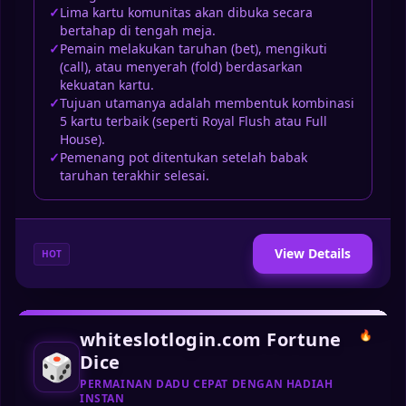
Lima kartu komunitas akan dibuka secara
bertahap di tengah meja.
Pemain melakukan taruhan (bet), mengikuti
(call), atau menyerah (fold) berdasarkan
kekuatan kartu.
Tujuan utamanya adalah membentuk kombinasi
5 kartu terbaik (seperti Royal Flush atau Full
House).
Pemenang pot ditentukan setelah babak
taruhan terakhir selesai.
View Details
HOT
whiteslotlogin.com Fortune
🔥
🎲
Dice
PERMAINAN DADU CEPAT DENGAN HADIAH
INSTAN