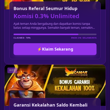
Bonus Referal Seumur Hidup
Komisi 0.3% Unlimited
Ajak teman Anda bergabung dan dapatkan komisi tanpa
batas setiap minggunya. Semakin banyak teman, semakin
besar cuannya!
CLAIMED: 78%
ENDS IN: SELAMANYA
⚡
Klaim Sekarang
HOT
Garansi Kekalahan Saldo Kembali