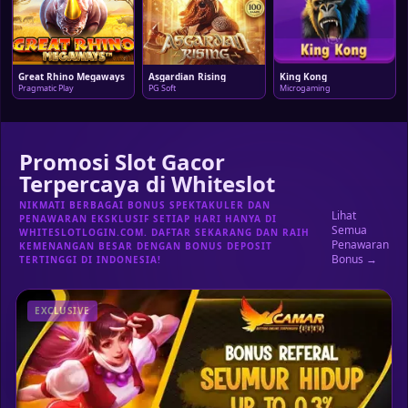
Great Rhino Megaways
Asgardian Rising
King Kong
Pragmatic Play
PG Soft
Microgaming
Promosi Slot Gacor
Terpercaya di Whiteslot
NIKMATI BERBAGAI BONUS SPEKTAKULER DAN
Lihat
PENAWARAN EKSKLUSIF SETIAP HARI HANYA DI
Semua
WHITESLOTLOGIN.COM. DAFTAR SEKARANG DAN RAIH
Penawaran
KEMENANGAN BESAR DENGAN BONUS DEPOSIT
Bonus →
TERTINGGI DI INDONESIA!
EXCLUSIVE