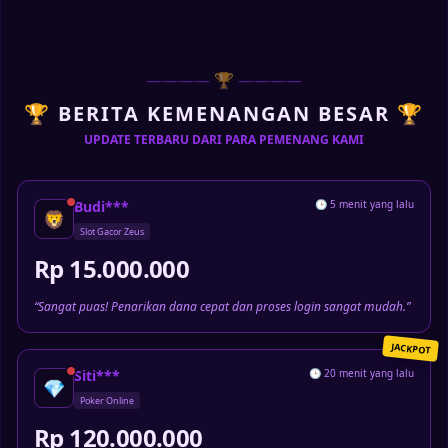
———— 🏆 ————
🏆 BERITA KEMENANGAN BESAR 🏆
UPDATE TERBARU DARI PARA PEMENANG KAMI
Budi***
🕒 5 menit yang lalu
🦁
Slot Gacor Zeus
Rp 15.000.000
“Sangat puas! Penarikan dana cepat dan proses login sangat mudah.”
JACKPOT
Siti***
🕒 20 menit yang lalu
💎
Poker Online
Rp 120.000.000