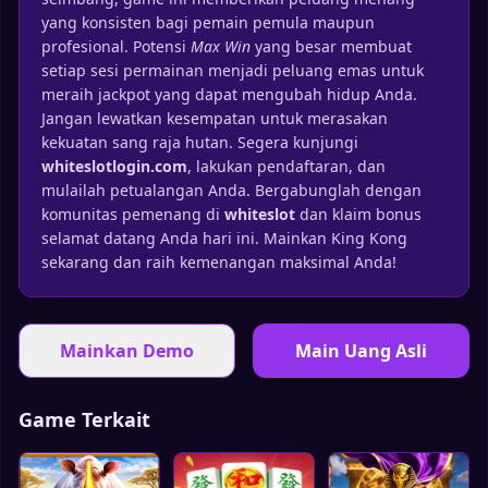
yang konsisten bagi pemain pemula maupun
profesional. Potensi
Max Win
yang besar membuat
setiap sesi permainan menjadi peluang emas untuk
meraih jackpot yang dapat mengubah hidup Anda.
Jangan lewatkan kesempatan untuk merasakan
kekuatan sang raja hutan. Segera kunjungi
whiteslotlogin.com
, lakukan pendaftaran, dan
mulailah petualangan Anda. Bergabunglah dengan
komunitas pemenang di
whiteslot
dan klaim bonus
selamat datang Anda hari ini. Mainkan King Kong
sekarang dan raih kemenangan maksimal Anda!
Mainkan Demo
Main Uang Asli
Game Terkait