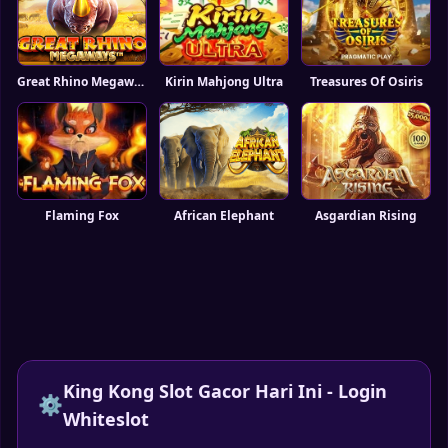
Great Rhino Megaways
Kirin Mahjong Ultra
Treasures Of Osiris
Flaming Fox
African Elephant
Asgardian Rising
King Kong Slot Gacor Hari Ini - Login
⚙️
Whiteslot