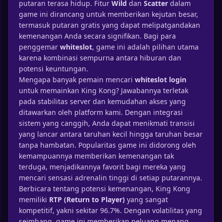
putaran terasa hidup. Fitur
Wild
dan
Scatter
dalam
game ini dirancang untuk memberikan kejutan besar,
termasuk putaran gratis yang dapat melipatgandakan
kemenangan Anda secara signifikan. Bagi para
penggemar
whiteslot
, game ini adalah pilihan utama
karena kombinasi sempurna antara hiburan dan
potensi keuntungan.
Mengapa banyak pemain mencari
whiteslot login
untuk memainkan King Kong? Jawabannya terletak
pada stabilitas server dan kemudahan akses yang
ditawarkan oleh platform kami. Dengan integrasi
sistem yang canggih, Anda dapat menikmati transisi
yang lancar antara taruhan kecil hingga taruhan besar
tanpa hambatan. Popularitas game ini didorong oleh
kemampuannya memberikan kemenangan tak
terduga, menjadikannya favorit bagi mereka yang
mencari sensasi adrenalin tinggi di setiap putarannya.
Berbicara tentang potensi kemenangan, King Kong
memiliki
RTP (Return to Player)
yang sangat
kompetitif, yakni sekitar 96.7%. Dengan volatilitas yang
seimbang, game ini memberikan peluang menang