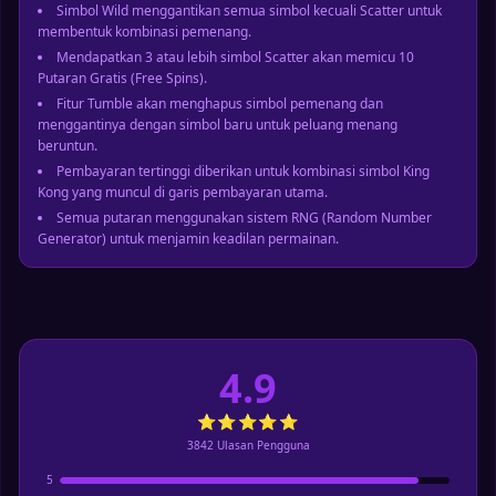
Simbol Wild menggantikan semua simbol kecuali Scatter untuk
membentuk kombinasi pemenang.
Mendapatkan 3 atau lebih simbol Scatter akan memicu 10
Putaran Gratis (Free Spins).
Fitur Tumble akan menghapus simbol pemenang dan
menggantinya dengan simbol baru untuk peluang menang
beruntun.
Pembayaran tertinggi diberikan untuk kombinasi simbol King
Kong yang muncul di garis pembayaran utama.
Semua putaran menggunakan sistem RNG (Random Number
Generator) untuk menjamin keadilan permainan.
4.9
⭐⭐⭐⭐⭐
3842 Ulasan Pengguna
5