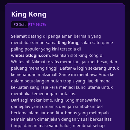
▶
King Kong
PG Soft
RTP 96.7%
Selamat datang di pengalaman bermain yang
mendebarkan bersama
King Kong
, salah satu game
paling populer yang kini tersedia di
whiteslotlogin.com
. Mainkan slot King Kong di
Whiteslot! Nikmati grafis memukau, jackpot besar, dan
peluang menang tinggi. Daftar & login sekarang untuk
kemenangan maksimal! Game ini membawa Anda ke
dalam petualangan hutan tropis yang liar, di mana
kekuatan sang raja kera menjadi kunci utama untuk
membuka kemenangan fantastis.
Dari segi mekanisme, King Kong menawarkan
gameplay yang dinamis dengan simbol-simbol
bertema alam liar dan fitur bonus yang melimpah.
Pemain akan dimanjakan dengan visual berkualitas
tinggi dan animasi yang halus, membuat setiap