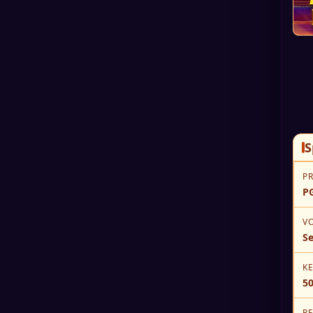
S
P
PG
VO
S
K
5
RE