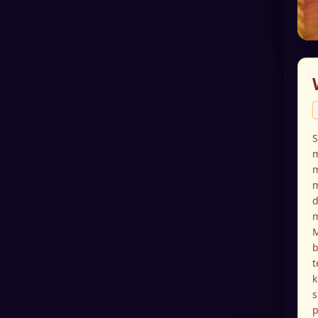
S
m
m
m
d
m
M
b
t
k
s
p