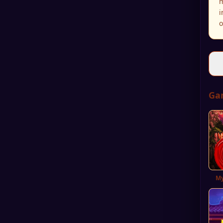
m
i
o
Ga
My