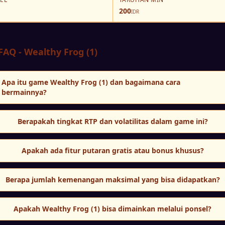
200
IDR
FAQ - Wealthy Frog (1)
Apa itu game Wealthy Frog (1) dan bagaimana cara
bermainnya?
Berapakah tingkat RTP dan volatilitas dalam game ini?
Apakah ada fitur putaran gratis atau bonus khusus?
Berapa jumlah kemenangan maksimal yang bisa didapatkan?
Apakah Wealthy Frog (1) bisa dimainkan melalui ponsel?