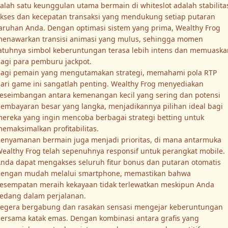
alah satu keunggulan utama bermain di whiteslot adalah stabilita
kses dan kecepatan transaksi yang mendukung setiap putaran
aruhan Anda. Dengan optimasi sistem yang prima, Wealthy Frog
enawarkan transisi animasi yang mulus, sehingga momen
atuhnya simbol keberuntungan terasa lebih intens dan memuaska
agi para pemburu jackpot.
agi pemain yang mengutamakan strategi, memahami pola RTP
ari game ini sangatlah penting. Wealthy Frog menyediakan
eseimbangan antara kemenangan kecil yang sering dan potensi
embayaran besar yang langka, menjadikannya pilihan ideal bagi
ereka yang ingin mencoba berbagai strategi betting untuk
emaksimalkan profitabilitas.
enyamanan bermain juga menjadi prioritas, di mana antarmuka
ealthy Frog telah sepenuhnya responsif untuk perangkat mobile.
nda dapat mengakses seluruh fitur bonus dan putaran otomatis
engan mudah melalui smartphone, memastikan bahwa
esempatan meraih kekayaan tidak terlewatkan meskipun Anda
edang dalam perjalanan.
egera bergabung dan rasakan sensasi mengejar keberuntungan
ersama katak emas. Dengan kombinasi antara grafis yang