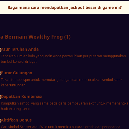
Bagaimana cara mendapatkan jackpot besar di game ini?
a Bermain Wealthy Frog (1)
Atur Taruhan Anda
Tentukan jumlah koin yang ingin Anda pertaruhkan per putaran menggunakan
tombol kontrol di layar.
Putar Gulungan
Tekan tombol spin untuk memutar gulungan dan mencocokkan simbol katak
keberuntungan.
Dapatkan Kombinasi
Kumpulkan simbol yang sama pada garis pembayaran aktif untuk memenangka
hadiah uang tunai.
Aktifkan Bonus
Cari simbol Scatter atau Wild untuk memicu putaran gratis dan pengganda