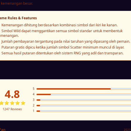
kemenangan besar.
ame Rules & Features
Kemenangan dihitung berdasarkan kombinasi simbol dari kiri ke kanan.
Simbol Wild dapat menggantikan semua simbol standar untuk membentuk
emenangan.
Jumlah pembayaran tergantung pada nilai taruhan yang dipasang oleh pemain.
Putaran gratis dipicu ketika jumlah simbol Scatter minimum muncul di layar.
Semua hasil putaran ditentukan oleh sistem RNG yang adil dan transparan.
5
4.8
4
3
⭐⭐⭐⭐⭐
2
1247 Reviews
1
*an
2023