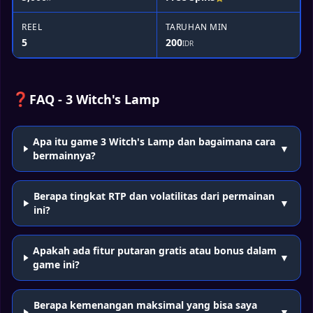
REEL
TARUHAN MIN
5
200
IDR
❓
FAQ - 3 Witch's Lamp
Apa itu game 3 Witch's Lamp dan bagaimana cara
▼
bermainnya?
Berapa tingkat RTP dan volatilitas dari permainan
▼
ini?
Apakah ada fitur putaran gratis atau bonus dalam
▼
game ini?
Berapa kemenangan maksimal yang bisa saya
▼