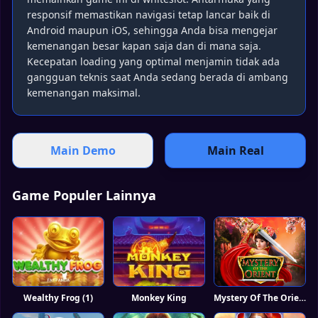
responsif memastikan navigasi tetap lancar baik di
Android maupun iOS, sehingga Anda bisa mengejar
kemenangan besar kapan saja dan di mana saja.
Kecepatan loading yang optimal menjamin tidak ada
gangguan teknis saat Anda sedang berada di ambang
kemenangan maksimal.
Main Demo
Main Real
Game Populer Lainnya
Wealthy Frog (1)
Monkey King
Mystery Of The Orient