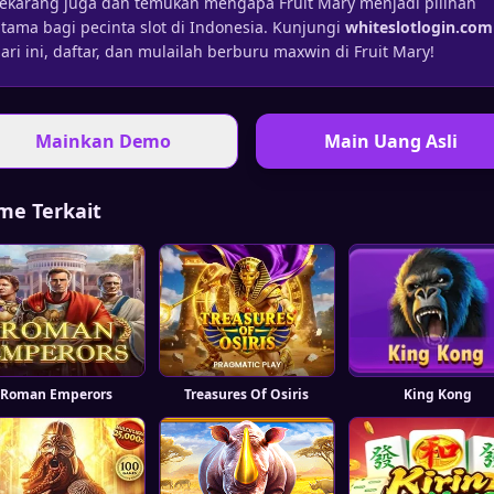
ekarang juga dan temukan mengapa Fruit Mary menjadi pilihan
tama bagi pecinta slot di Indonesia. Kunjungi
whiteslotlogin.com
ari ini, daftar, dan mulailah berburu maxwin di Fruit Mary!
Mainkan Demo
Main Uang Asli
me Terkait
Roman Emperors
Treasures Of Osiris
King Kong