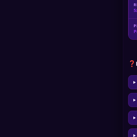
R
5
P
P
❓