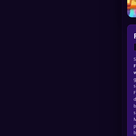
S
F
w
g
s
F
d
b
s
M
p
b