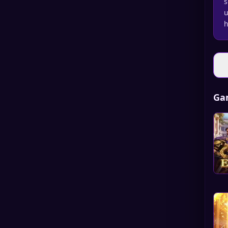
s
u
h
Ga