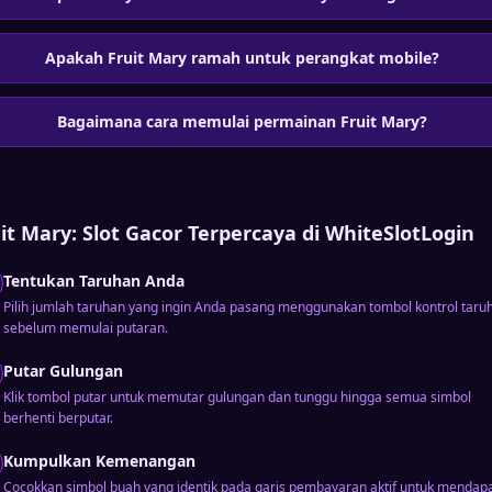
Apakah Fruit Mary ramah untuk perangkat mobile?
Bagaimana cara memulai permainan Fruit Mary?
it Mary: Slot Gacor Terpercaya di WhiteSlotLogin
Tentukan Taruhan Anda
Pilih jumlah taruhan yang ingin Anda pasang menggunakan tombol kontrol taru
sebelum memulai putaran.
Putar Gulungan
Klik tombol putar untuk memutar gulungan dan tunggu hingga semua simbol
berhenti berputar.
Kumpulkan Kemenangan
Cocokkan simbol buah yang identik pada garis pembayaran aktif untuk mendap