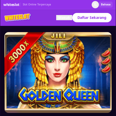
whiteslot
Slot Online Terpercaya
Bahasa
Masuk
Daftar Sekarang