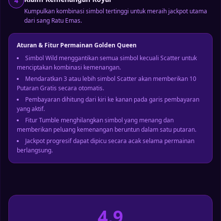
4
Kumpulkan kombinasi simbol tertinggi untuk meraih jackpot utama
dari sang Ratu Emas.
Aturan & Fitur Permainan Golden Queen
Simbol Wild menggantikan semua simbol kecuali Scatter untuk
menciptakan kombinasi kemenangan.
Mendaratkan 3 atau lebih simbol Scatter akan memberikan 10
Putaran Gratis secara otomatis.
Pembayaran dihitung dari kiri ke kanan pada garis pembayaran
yang aktif.
Fitur Tumble menghilangkan simbol yang menang dan
memberikan peluang kemenangan beruntun dalam satu putaran.
Jackpot progresif dapat dipicu secara acak selama permainan
berlangsung.
4.9