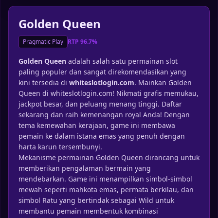
▶
Golden Queen
Pragmatic Play
RTP 96.7%
Golden Queen
adalah salah satu permainan slot
paling populer dan sangat direkomendasikan yang
kini tersedia di
whiteslotlogin.com
. Mainkan Golden
Queen di whiteslotlogin.com! Nikmati grafis memukau,
jackpot besar, dan peluang menang tinggi. Daftar
sekarang dan raih kemenangan royal Anda! Dengan
tema kemewahan kerajaan, game ini membawa
pemain ke dalam istana emas yang penuh dengan
harta karun tersembunyi.
Mekanisme permainan Golden Queen dirancang untuk
memberikan pengalaman bermain yang
mendebarkan. Game ini menampilkan simbol-simbol
mewah seperti mahkota emas, permata berkilau, dan
simbol Ratu yang bertindak sebagai Wild untuk
membantu pemain membentuk kombinasi