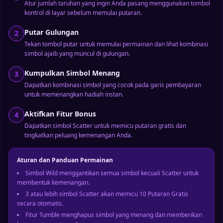
Atur jumlah taruhan yang ingin Anda pasang menggunakan tombol
kontrol di layar sebelum memulai putaran.
Putar Gulungan
2
Tekan tombol putar untuk memulai permainan dan lihat kombinasi
simbol ajaib yang muncul di gulungan.
Kumpulkan Simbol Menang
3
Dapatkan kombinasi simbol yang cocok pada garis pembayaran
untuk memenangkan hadiah instan.
Aktifkan Fitur Bonus
4
Dapatkan simbol Scatter untuk memicu putaran gratis dan
tingkatkan peluang kemenangan Anda.
Aturan dan Panduan Permainan
Simbol Wild menggantikan semua simbol kecuali Scatter untuk
membentuk kemenangan.
3 atau lebih simbol Scatter akan memicu 10 Putaran Gratis
secara otomatis.
Fitur Tumble menghapus simbol yang menang dan memberikan