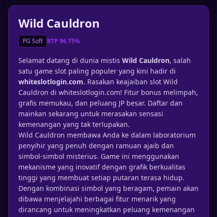
▶
Wild Cauldron
PG Soft
RTP 96.75%
Selamat datang di dunia mistis
Wild Cauldron
, salah
satu game slot paling populer yang kini hadir di
whiteslotlogin.com
. Rasakan keajaiban slot Wild
Cauldron di whiteslotlogin.com! Fitur bonus melimpah,
grafis memukau, dan peluang JP besar. Daftar dan
mainkan sekarang untuk merasakan sensasi
kemenangan yang tak terlupakan.
Wild Cauldron membawa Anda ke dalam laboratorium
penyihir yang penuh dengan ramuan ajaib dan
simbol-simbol misterius. Game ini menggunakan
mekanisme yang inovatif dengan grafik berkualitas
tinggi yang membuat setiap putaran terasa hidup.
Dengan kombinasi simbol yang beragam, pemain akan
dibawa menjelajahi berbagai fitur menarik yang
dirancang untuk meningkatkan peluang kemenangan