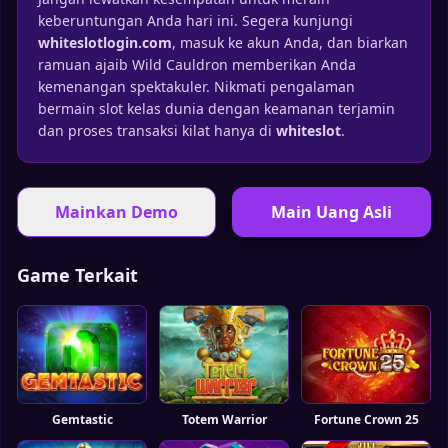
keberuntungan Anda hari ini. Segera kunjungi
whiteslotlogin.com
, masuk ke akun Anda, dan biarkan
ramuan ajaib Wild Cauldron memberikan Anda
kemenangan spektakuler. Nikmati pengalaman
bermain slot kelas dunia dengan keamanan terjamin
dan proses transaksi kilat hanya di
whiteslot
.
Mainkan Demo
Main Uang Asli
Game Terkait
Totem Warrior
Gemtastic
Fortune Crown 25