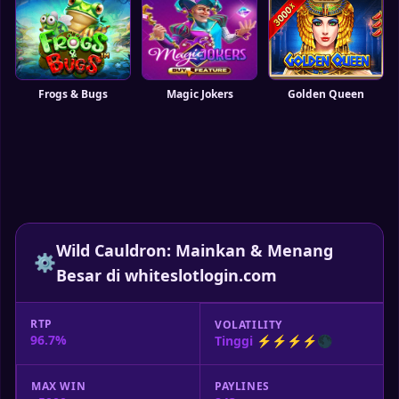
Frogs & Bugs
Magic Jokers
Golden Queen
Wild Cauldron: Mainkan & Menang
⚙️
Besar di whiteslotlogin.com
RTP
VOLATILITY
96.7%
Tinggi ⚡⚡⚡⚡🌑
MAX WIN
PAYLINES