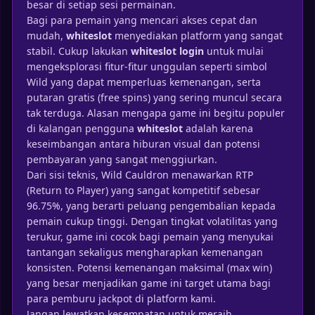
besar di setiap sesi permainan.
Bagi para pemain yang mencari akses cepat dan
mudah,
whiteslot
menyediakan platform yang sangat
stabil. Cukup lakukan
whiteslot login
untuk mulai
mengeksplorasi fitur-fitur unggulan seperti simbol
Wild yang dapat memperluas kemenangan, serta
putaran gratis (free spins) yang sering muncul secara
tak terduga. Alasan mengapa game ini begitu populer
di kalangan pengguna
whiteslot
adalah karena
keseimbangan antara hiburan visual dan potensi
pembayaran yang sangat menggiurkan.
Dari sisi teknis, Wild Cauldron menawarkan RTP
(Return to Player) yang sangat kompetitif sebesar
96.75%, yang berarti peluang pengembalian kepada
pemain cukup tinggi. Dengan tingkat volatilitas yang
terukur, game ini cocok bagi pemain yang menyukai
tantangan sekaligus mengharapkan kemenangan
konsisten. Potensi kemenangan maksimal (max win)
yang besar menjadikan game ini target utama bagi
para pemburu jackpot di platform kami.
Jangan lewatkan kesempatan untuk meraih