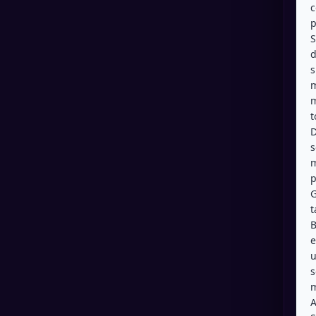
c
p
S
d
s
m
m
t
D
s
m
p
G
t
B
e
u
s
m
A