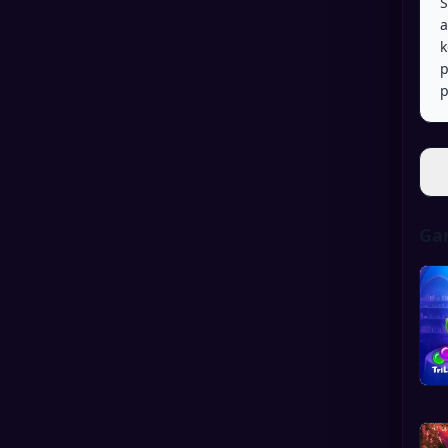
S
a
k
p
p
Ga