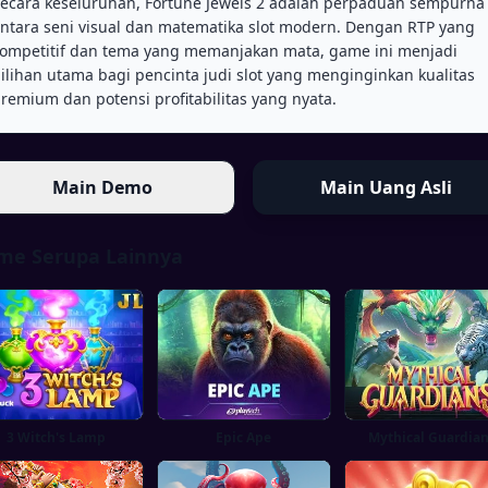
ecara keseluruhan, Fortune Jewels 2 adalah perpaduan sempurna
ntara seni visual dan matematika slot modern. Dengan RTP yang
ompetitif dan tema yang memanjakan mata, game ini menjadi
ilihan utama bagi pencinta judi slot yang menginginkan kualitas
remium dan potensi profitabilitas yang nyata.
Main Demo
Main Uang Asli
me Serupa Lainnya
3 Witch's Lamp
Epic Ape
Mythical Guardia