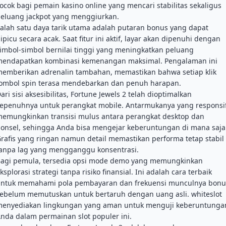
ocok bagi pemain kasino online yang mencari stabilitas sekaligus
eluang jackpot yang menggiurkan.
alah satu daya tarik utama adalah putaran bonus yang dapat
ipicu secara acak. Saat fitur ini aktif, layar akan dipenuhi dengan
imbol-simbol bernilai tinggi yang meningkatkan peluang
endapatkan kombinasi kemenangan maksimal. Pengalaman ini
emberikan adrenalin tambahan, memastikan bahwa setiap klik
ombol spin terasa mendebarkan dan penuh harapan.
ari sisi aksesibilitas, Fortune Jewels 2 telah dioptimalkan
epenuhnya untuk perangkat mobile. Antarmukanya yang responsi
emungkinkan transisi mulus antara perangkat desktop dan
onsel, sehingga Anda bisa mengejar keberuntungan di mana saja
rafis yang ringan namun detail memastikan performa tetap stabil
anpa lag yang mengganggu konsentrasi.
agi pemula, tersedia opsi mode demo yang memungkinkan
ksplorasi strategi tanpa risiko finansial. Ini adalah cara terbaik
ntuk memahami pola pembayaran dan frekuensi munculnya bonu
ebelum memutuskan untuk bertaruh dengan uang asli. whiteslot
enyediakan lingkungan yang aman untuk menguji keberuntunga
nda dalam permainan slot populer ini.